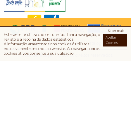
Saber mais
Este website utiliza cookies que facilitam a navegação, o
Aceitar
registo e a recolha de dados estatísticos.
Cookies
Contactos
Informações
Catálogo
A informação armazenada nos cookies é utilizada
exclusivamente pelo nosso website
.
Ao navegar com os
cookies ativos consente a sua utilização.
© 2026 BeiraBaga | Todos os direitos reservados.
Euromel, Lda | Quinta dos Pocinhos Apartado 20 | 6090-50
Penamacor - Portugal | GPS :( 40º09’51,88’’N 7º09’48,79’’O)
Tel.: (00351) 277 394 585
Fax: (0035
(Chamada para a rede fixa nacional)
277 394 982