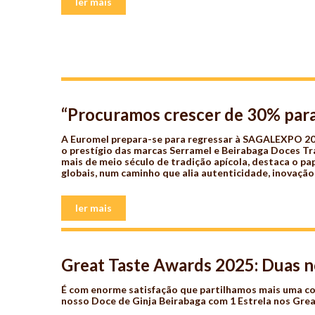
ler mais
“Procuramos crescer de 30% para
A Euromel prepara-se para regressar à SAGALEXPO 202
o prestígio das marcas Serramel e Beirabaga Doces Tr
mais de meio século de tradição apícola, destaca o p
globais, num caminho que alia autenticidade, inovação
ler mais
Great Taste Awards 2025: Duas n
É com enorme satisfação que partilhamos mais uma con
nosso Doce de Ginja Beirabaga com 1 Estrela nos Gre