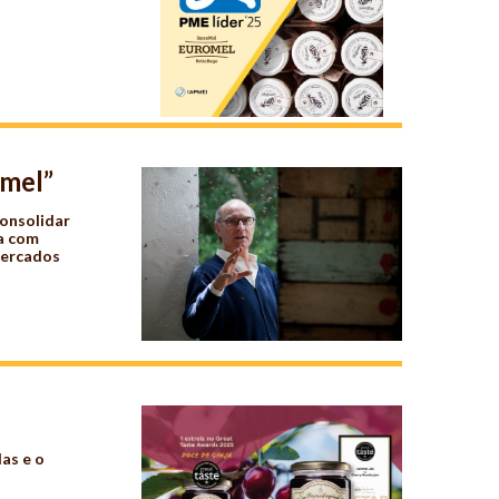
omel”
consolidar
sa com
mercados
as e o